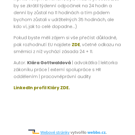
by se zkrátil týdenní odpočinek na 24 hodin a
denní by zůstal na 11 hodinách a tím pádem
bychom zůstali v udržitelných 35 hodinách, ale
kdo ví, jak to celé dopadne…)
Pokud byste měli zájem si vše přečíst důkladně,
pak rozhodnutí EU najdete
ZDE
, včetně odkazu na
směrnici z níž vychází zásada 24 + 11.
Autor:
Klára Gottwaldová
| advokátka | lektorka
zákoníku práce | externí spolupráce s HR
oddělením | pracovněprávní audity
LinkedIn profil Kláry ZDE.
Webové stránky
vytvořilo
webbo.cz
.