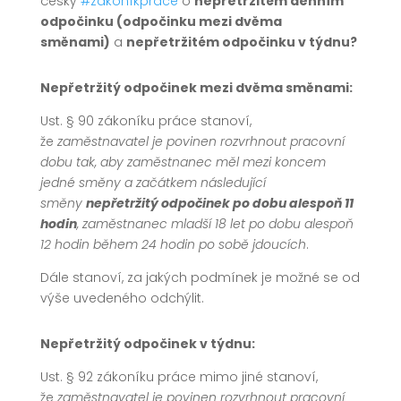
český
#zákoníkpráce
o
nepřetržitém denním
odpočinku (odpočinku mezi dvěma
směnami)
a
nepřetržitém odpočinku v týdnu?
Nepřetržitý odpočinek mezi dvěma směnami:
Ust. § 90 zákoníku práce stanoví,
že
zaměstnavatel je povinen rozvrhnout pracovní
dobu tak, aby zaměstnanec měl mezi koncem
jedné směny a začátkem následující
směny
nepřetržitý odpočinek po dobu alespoň 11
hodin
, zaměstnanec mladší 18 let po dobu alespoň
12 hodin během 24 hodin po sobě jdoucích
.
Dále stanoví, za jakých podmínek je možné se od
výše uvedeného odchýlit.
Nepřetržitý odpočinek v týdnu:
Ust. § 92 zákoníku práce mimo jiné stanoví,
že
zaměstnavatel je povinen rozvrhnout pracovní