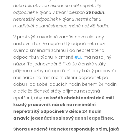
dobu tak, aby zaměstnanec měl nepřetržitý
odpočinek v týdnu v trvání alespoň
35 hodin
.
Nepřetržitý odpočinek v týdnu nesmí činit u
mladistvého zaměstnance méně než 48 hodin
.
V praxi výše uvedené zaměstnavatelé tedy
nastavují tak, že nepřetržitý odpočinek mezi
dvěma směnami zahrnují do nepřetržitého
odpočinku v týdnu. Nicméně
#EU
má na to jiný
názor. Ta jednoznačně říká, že členské státy
přijmou nezbytná opatření, aby každý pracovník
měl nárok na minimální denní odpočinek po
dobu 11 po sobě jdoucích hodin během 24 hodin
a dále že členské státy přijmou nezbytná
opatření, aby
za každé období sedmi dnů měl
každý pracovník nárok na minimální
nepřetržitý odpočinek v délce 24 hodin
a navíc jedenáctihodinový denní odpočinek.
Shora uvedené tak nekoresponduje s tím, jaká