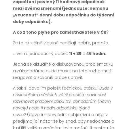
započten i povinný 11 hodinový odpočinek
mezi dvěma směnami (jednoduše: nemohu
„vcucnout“ denní dobu odpočinku do týdenní
doby odpočinku).
A co z toho plyne pro zaměstnavatele v ČR?
Že to aktuálně vlastně nedělají dobře, protože…
… velmi jednoduchý počet:
11 + 35 = 46 hodin.
Jedná se aktuálně o diskutovanou problematiku
a zákonodárce bude muset na toto rozhodnutí
reagovat a zákoník práce upravit.
A tak si dovolím položit řečnickou otázku:
Bude v
následujícím měsících větší problém povinnost
rozvrhovat pracovní dobu tzv. dohodářům (návrh
novely) nebo 11 hodin odpočinku týdně
navíc?
(dovolím si vyjádřit subjektivní a nikoliv
předjímající názor, že by snad, aby nedocházelo
k příliš velkým změnám, bylo možné jít cestou, že