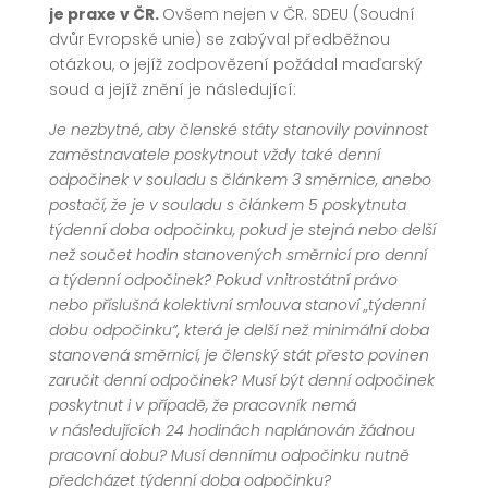
je praxe v ČR.
Ovšem nejen v ČR. SDEU (Soudní
dvůr Evropské unie) se zabýval předběžnou
otázkou, o jejíž zodpovězení požádal maďarský
soud a jejíž znění je následující:
Je nezbytné, aby členské státy stanovily povinnost
zaměstnavatele poskytnout vždy také denní
odpočinek v souladu s článkem 3 směrnice, anebo
postačí, že je v souladu s článkem 5 poskytnuta
týdenní doba odpočinku, pokud je stejná nebo delší
než součet hodin stanovených směrnicí pro denní
a týdenní odpočinek?
Pokud vnitrostátní právo
nebo příslušná kolektivní smlouva stanoví „týdenní
dobu odpočinku“, která je delší než minimální doba
stanovená směrnicí, je členský stát přesto povinen
zaručit denní odpočinek? Musí být denní odpočinek
poskytnut i v případě, že pracovník nemá
v následujících 24 hodinách naplánován žádnou
pracovní dobu? Musí dennímu odpočinku nutně
předcházet týdenní doba odpočinku?