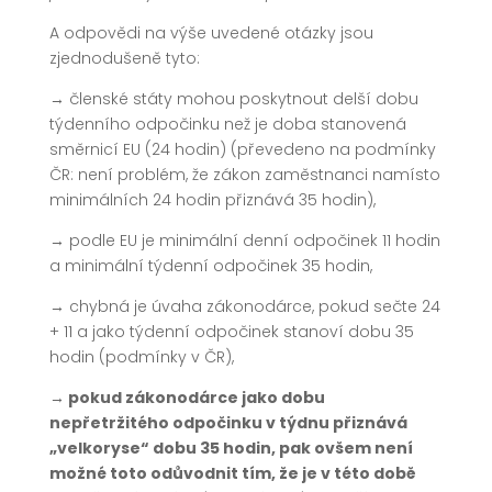
A odpovědi na výše uvedené otázky jsou
zjednodušeně tyto:
→
členské státy mohou poskytnout delší dobu
týdenního odpočinku než je doba stanovená
směrnicí EU (24 hodin) (převedeno na podmínky
ČR: není problém, že zákon zaměstnanci namísto
minimálních 24 hodin přiznává 35 hodin),
→
podle EU je minimální denní odpočinek 11 hodin
a minimální týdenní odpočinek 35 hodin,
→
chybná je úvaha zákonodárce, pokud sečte 24
+ 11 a jako týdenní odpočinek stanoví dobu 35
hodin (podmínky v ČR),
→ pokud zákonodárce jako dobu
nepřetržitého odpočinku v týdnu přiznává
„velkoryse“ dobu 35 hodin, pak ovšem není
možné toto odůvodnit tím, že je v této době