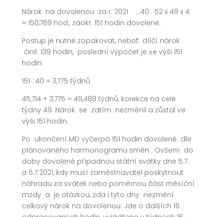
Nárok na dovolenou za r. 2021 …40 : 52 x 49 x 4
= 150,769 hod., zaokr. 151 hodin dovolené.
Postup je nutné zopakovat, neboť dílčí nárok
činil 139 hodin, poslední výpočet je ve výši 151
hodin.
151 : 40 = 3,775 týdnů
45,714 + 3,775 = 49,489 týdnů, korekce na celé
týdny 49. Nárok se zatím nezměnil a zůstal ve
výši 151 hodin.
Po ukončení MD vyčerpá 151 hodin dovolené dle
plánovaného harmonogramu směn . Ovšem do
doby dovolené připadnou státní svátky dne 5.7.
a 6.7.2021, kdy musí zaměstnavatel poskytnout
náhradu za svátek nebo poměrnou část měsíční
mzdy a je otázkou, zda i tyto dny nezmění
celkový nárok na dovolenou. Jde o dalších 16