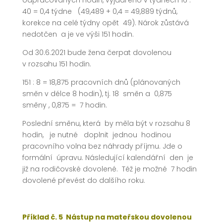
odpracovaných hodin, vyjádřeno v týdnech 16 :
40 = 0,4 týdne (49,489 + 0,4 = 49,889 týdnů,
korekce na celé týdny opět 49). Nárok zůstává
nedotčen a je ve výši 151 hodin.
Od 30.6.2021 bude žena čerpat dovolenou
v rozsahu 151 hodin.
151 : 8 = 18,875 pracovních dnů (plánovaných
směn v délce 8 hodin), tj. 18 směn a 0,875
směny , 0,875 = 7 hodin.
Poslední směnu, která by měla být v rozsahu 8
hodin, je nutné doplnit jednou hodinou
pracovního volna bez náhrady příjmu. Jde o
formální úpravu. Následující kalendářní den je
již na rodičovské dovolené. Též je možné 7 hodin
dovolené převést do dalšího roku.
Příklad č. 5 Nástup na mateřskou dovolenou