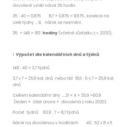
dovolené vznikl nárok 35 hodin.
35 : 40 = 0,875 8,7 + 0,875 = 9,575 , korekce na
celé týdny ….9, nárok se nezmění.
35 + 148 = 183
hodiny
(včetně zůstatku z r. 2020).
Výpočet dle kalendářních dnů a týdnů
148 : 40 = 3,7 týdnů
3,7 x 7 = 25,9 kal. dnů nebo též 18,5 : 5 x 7 = 25,9 kal.
dnů
Celkem kalendářní dny …..31 + 4 + 25,9 =60,9
(leden + část února + dovolená z roku 2020)
Počet týdnů 60,9 : 7 = 8,7 týdnů
Nárok na dovolenou v hodinách 40 : 52 x 8 x 5