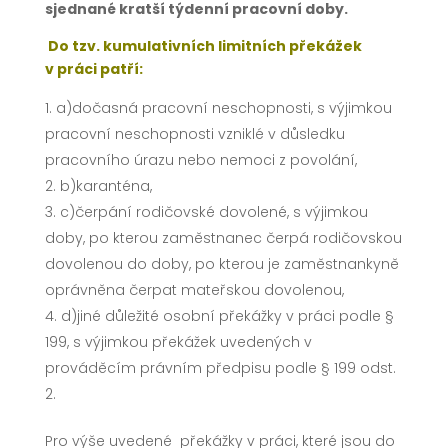
sjednané kratší týdenní pracovní doby.
Do tzv. kumulativních limitních překážek
v práci patří:
a)dočasná pracovní neschopnosti, s výjimkou
pracovní neschopnosti vzniklé v důsledku
pracovního úrazu nebo nemoci z povolání,
b)karanténa,
c)čerpání rodičovské dovolené, s výjimkou
doby, po kterou zaměstnanec čerpá rodičovskou
dovolenou do doby, po kterou je zaměstnankyně
oprávněna čerpat mateřskou dovolenou,
d)jiné důležité osobní překážky v práci podle §
199, s výjimkou překážek uvedených v
prováděcím právním předpisu podle § 199 odst.
2.
Pro výše uvedené překážky v práci, které jsou do