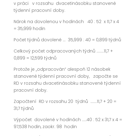
v práci v rozsahu dvacetinásobku stanovené
týdenní pracovní doby.
Nárok na dovolenou v hodinách 40 : 52 x 11,7 x 4
= 35,999 hodin
Počet týdnů dovolené … 35,999 : 40 = 0,899 týdnů
Celkový počet odpracovaných týdnů ……..11,7 +
0,899 = 12,599 týdnů
Protože je „odpracován“ alespoň 12 násobek
stanovené týdenní pracovní doby, započte se
RD v rozsahu dvacetinásobku stanovené týdenní
pracovní doby.
Započtení RD v rozsahu 20 týdnů …….11,7 + 20 =
31,7 týdnů
Výpočet dovolené v hodinách …..40 : 52 x 31,7 x 4 =
97,538 hodin, zaokr. 98 hodin