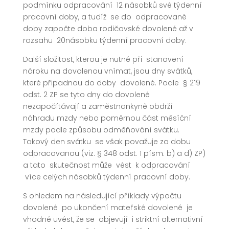
podmínku odpracování 12 násobků své týdenní
pracovní doby, a tudíž se do odpracované
doby započte doba rodičovské dovolené až v
rozsahu 20násobku týdenní pracovní doby.
Další složitost, kterou je nutné při stanovení
nároku na dovolenou vnímat, jsou dny svátků,
které připadnou do doby dovolené. Podle § 219
odst. 2 ZP se tyto dny do dovolené
nezapočítávají a zaměstnankyně obdrží
náhradu mzdy nebo poměrnou část měsíční
mzdy podle způsobu odměňování svátku.
Takový den svátku se však považuje za dobu
odpracovanou (viz. § 348 odst. 1 písm. b) a d) ZP)
a tato skutečnost může vést k odpracování
více celých násobků týdenní pracovní doby.
S ohledem na následující příklady výpočtu
dovolené po ukončení mateřské dovolené je
vhodné uvést, že se objevují i striktní alternativní