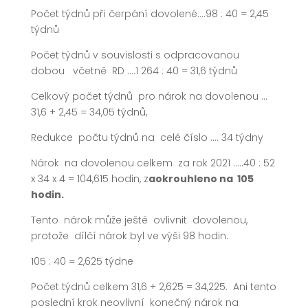
Počet týdnů při čerpání dovolené….98 : 40 = 2,45
týdnů
Počet týdnů v souvislosti s odpracovanou
dobou včetně RD ….1 264 : 40 = 31,6 týdnů
Celkový počet týdnů pro nárok na dovolenou …
31,6 + 2,45 = 34,05 týdnů,
Redukce počtu týdnů na celé číslo …. 34 týdny
Nárok na dovolenou celkem za rok 2021 …..40 : 52
x 34 x 4 = 104,615 hodin, z
aokrouhleno na 105
hodin.
Tento nárok může ještě ovlivnit dovolenou,
protože dílčí nárok byl ve výši 98 hodin.
105 : 40 = 2,625 týdne
Počet týdnů celkem 31,6 + 2,625 = 34,225. Ani tento
poslední krok neovlivní konečný nárok na