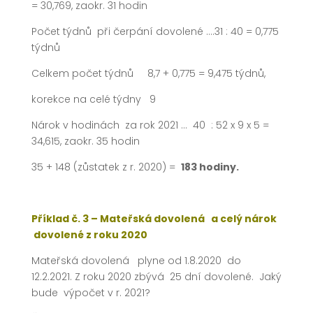
= 30,769, zaokr. 31 hodin
Počet týdnů při čerpání dovolené ….31 : 40 = 0,775
týdnů
Celkem počet týdnů 8,7 + 0,775 = 9,475 týdnů,
korekce na celé týdny 9
Nárok v hodinách za rok 2021 … 40 : 52 x 9 x 5 =
34,615, zaokr. 35 hodin
35 + 148 (zůstatek z r. 2020) =
183 hodiny.
Příklad č. 3 – Mateřská dovolená a celý nárok
dovolené z roku 2020
Mateřská dovolená plyne od 1.8.2020 do
12.2.2021. Z roku 2020 zbývá 25 dní dovolené. Jaký
bude výpočet v r. 2021?