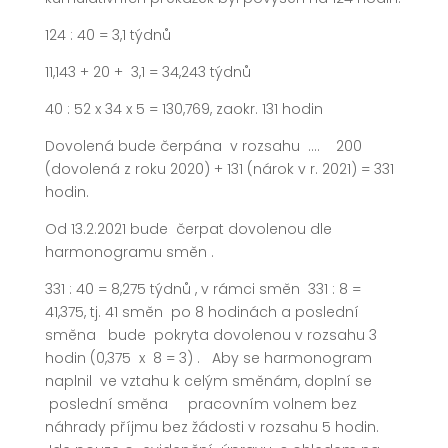
124 : 40 = 3,1 týdnů
11,143 + 20 + 3,1 = 34,243 týdnů
40 : 52 x 34 x 5 = 130,769, zaokr. 131 hodin
Dovolená bude čerpána v rozsahu …. 200
(dovolená z roku 2020) + 131 (nárok v r. 2021) = 331
hodin.
Od 13.2.2021 bude čerpat dovolenou dle
harmonogramu směn .
331 : 40 = 8,275 týdnů , v rámci směn 331 : 8 =
41,375, tj. 41 směn po 8 hodinách a poslední
směna bude pokryta dovolenou v rozsahu 3
hodin (0,375 x 8 = 3) . Aby se harmonogram
naplnil ve vztahu k celým směnám, doplní se
poslední směna pracovním volnem bez
náhrady příjmu bez žádosti v rozsahu 5 hodin.