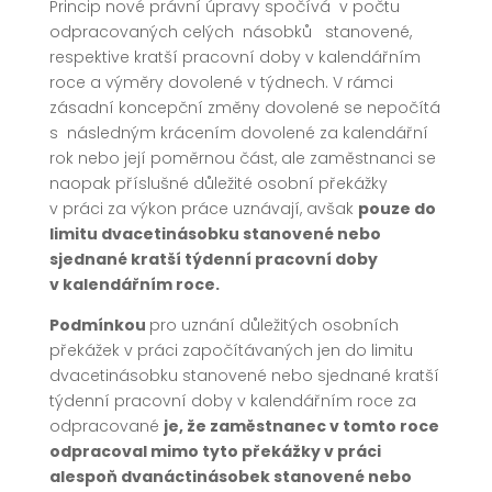
Princip nové právní úpravy spočívá v počtu
odpracovaných celých násobků stanovené,
respektive kratší pracovní doby v kalendářním
roce a výměry dovolené v týdnech. V rámci
zásadní koncepční změny dovolené se nepočítá
s následným krácením dovolené za kalendářní
rok nebo její poměrnou část, ale zaměstnanci se
naopak příslušné důležité osobní překážky
v práci za výkon práce uznávají, avšak
pouze do
limitu dvacetinásobku stanovené nebo
sjednané kratší týdenní pracovní doby
v kalendářním roce.
Podmínkou
pro uznání důležitých osobních
překážek v práci započítávaných jen do limitu
dvacetinásobku stanovené nebo sjednané kratší
týdenní pracovní doby v kalendářním roce za
odpracované
je, že zaměstnanec v tomto roce
odpracoval mimo tyto překážky v práci
alespoň dvanáctinásobek stanovené nebo