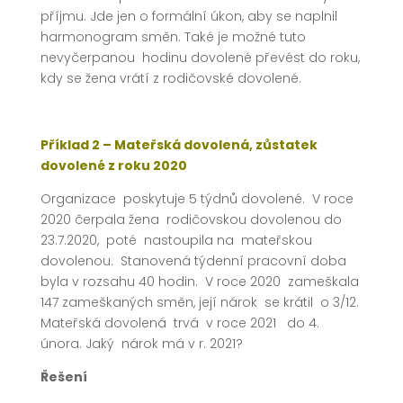
příjmu. Jde jen o formální úkon, aby se naplnil
harmonogram směn. Také je možné tuto
nevyčerpanou hodinu dovolené převést do roku,
kdy se žena vrátí z rodičovské dovolené.
Příklad 2 – Mateřská dovolená, zůstatek
dovolené z roku 2020
Organizace poskytuje 5 týdnů dovolené. V roce
2020 čerpala žena rodičovskou dovolenou do
23.7.2020, poté nastoupila na mateřskou
dovolenou. Stanovená týdenní pracovní doba
byla v rozsahu 40 hodin. V roce 2020 zameškala
147 zameškaných směn, její nárok se krátil o 3/12.
Mateřská dovolená trvá v roce 2021 do 4.
února. Jaký nárok má v r. 2021?
Řešení