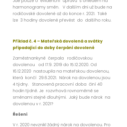
Jde pouze o evidenční úpravu s ohledem na
harmonogramy směn. V dalším dni už bude na
rodičovské dovolené až do konce r. 2021. Také
lze 3 hodiny dovolené převést do dalšího roku.
Příklad č. 4 – Mateřská dovolená a svátky
připadající do doby čerpání dovolené
Zaměstnankyně čerpala rodičovskou
dovolenou od 17.9. 2019 do 15.12.2020. Od
16.12.2020 nastoupila na mateřskou dovolenou,
která končí 29.6.2021. Nárok na dovolenou jsou
4 týdny. Stanovená pracovní doba činí 40
hodin týdně. Je rozvrhová rovnoměrně se
směnami stejně dlouhými. Jaký bude nárok na
dovolenou v r. 2021?
Řešení
V r. 2020 nevznikl žádný nárok na dovolenou. Pro