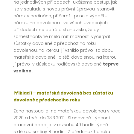
Na jednotlivých případech ukážeme postup, jak
lze v souladu s novou právní úpravou stanovit
nárok v hodinách, přičemž princip výpočtu
nároku na dovolenou ve všech uvedených
příkladech se opírá o stanovisko, že by
zaměstnankyně měla mít možnost vyčerpat
zůstatky dovolené z předchozího roku,
dovolenou, na kterou jí vzniklo právo za dobu
mateřské dovolené, a též dovolenou, na kterou
jí právo v důsledku rodičovské dovolené
teprve
vznikne.
Příklad 1 – mateřská dovolená bez zůstatku
dovolené z předchozího roku
Žena nastoupila na mateřskou dovolenou v roce
2020 a trvá do 23.3.2021. Stanovená týdenní
pracovní doba je v rozsahu 40 hodin týdně
s délkou směny 8 hodin. Z předchozího roku