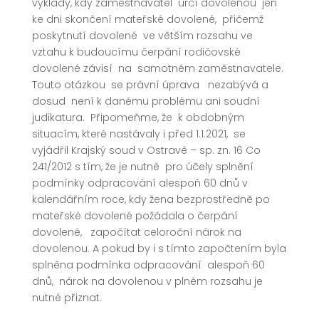
výklady, kdy zaměstnavatel určí dovolenou jen
ke dni skončení mateřské dovolené, přičemž
poskytnutí dovolené ve větším rozsahu ve
vztahu k budoucímu čerpání rodičovské
dovolené závisí na samotném zaměstnavatele.
Touto otázkou se právní úprava nezabývá a
dosud není k danému problému ani soudní
judikatura. Připomeňme, že k obdobným
situacím, které nastávaly i před 1.1.2021, se
vyjádřil Krajský soud v Ostravě – sp. zn. 16 Co
241/2012 s tím, že je nutné pro účely splnění
podmínky odpracování alespoň 60 dnů v
kalendářním roce, kdy žena bezprostředně po
mateřské dovolené požádala o čerpání
dovolené, započítat celoroční nárok na
dovolenou. A pokud by i s tímto započtením byla
splněna podmínka odpracování alespoň 60
dnů, nárok na dovolenou v plném rozsahu je
nutné přiznat.