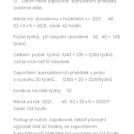
12. Zatím nelze započítat kumulativní překážky.
Uvidíme dále.
Nárok na dovolenou v hodinách v r. 2021 40 :
52 x 11 x 5 = 42,31 , zaokr 42 hodin
Počet týdnů při čerpání dovolené 42 : 40 = 1,05
týdnů
Celkem počet týdnů 11,143 + 1,05 = 12,193 týdnů ,
což je více než 12 násobek
Započtení kumulativních překážek v práci
v rozsahu 20 týdnů…. 12,193 + 20 = 32,193týdnů
Korekce na celé týdny 32
Nárok za rok 2021….. 40 : 52 x 32 x 5 = 123,077
zaokr. 124 hodin
Postup je nutné zopakovat, neboť původní
výpočet činil 42 hodiny, se započtením
kumulativních překážek byl povýšen na 124 hodin.