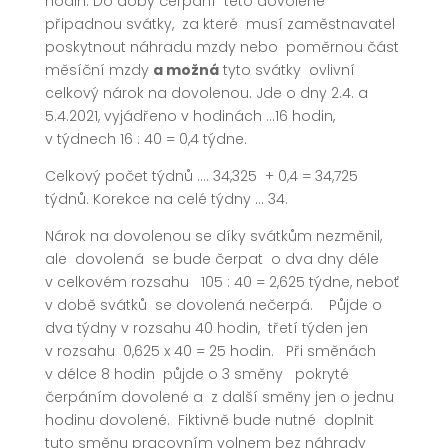
hodin. Do doby čerpání této dovolené
připadnou svátky, za které musí zaměstnavatel
poskytnout náhradu mzdy nebo poměrnou část
měsíční mzdy
a možná
tyto svátky ovlivní
celkový nárok na dovolenou. Jde o dny 2.4. a
5.4.2021, vyjádřeno v hodinách …16 hodin,
v týdnech 16 : 40 = 0,4 týdne.
Celkový počet týdnů …. 34,325 + 0,4 = 34,725
týdnů. Korekce na celé týdny … 34.
Nárok na dovolenou se díky svátkům nezměnil,
ale dovolená se bude čerpat o dva dny déle
v celkovém rozsahu 105 : 40 = 2,625 týdne, neboť
v době svátků se dovolená nečerpá. Půjde o
dva týdny v rozsahu 40 hodin, třetí týden jen
v rozsahu 0,625 x 40 = 25 hodin. Při směnách
v délce 8 hodin půjde o 3 směny pokryté
čerpáním dovolené a z další směny jen o jednu
hodinu dovolené. Fiktivně bude nutné doplnit
tuto směnu pracovním volnem bez náhrady