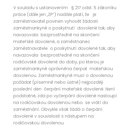
V souladu s ustanovením § 217 odst. 5 zákoníku
práce (dále jen „ZP“) nadále platí, že je
zaměstnavatel povinen vyhovět žádosti
zaměstnankyně o poskytnutí dovolené tak, aby
navazovala bezprostředně na skončení
mateřské dovolené, a zaměstnanec
zaměstnavatele o poskytnutí dovolené tak, aby
navazovala bezprostředně na skončení
rodičovské dovolené do doby, po kterou je
zaměstnankyně oprávněna čerpat mateřskou
dovolenou. Zaměstnankyně musí o dovolenou
požádat (písemně nebo ústně) nejpozději
poslední den čerpání mateřské dovolené. Není
podstatné, zda po vyčerpání dovolené nastoupí
na rodičovskou dovolenou nebo se vrátí do
zaměstnání. Obvykle však žádá o čerpání
dovolené v souvislosti s nástupem na
rodičovskou dovolenou.