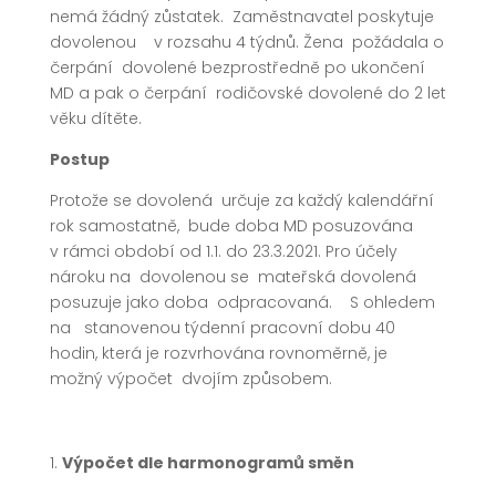
nemá žádný zůstatek. Zaměstnavatel poskytuje
dovolenou v rozsahu 4 týdnů. Žena požádala o
čerpání dovolené bezprostředně po ukončení
MD a pak o čerpání rodičovské dovolené do 2 let
věku dítěte.
Postup
Protože se dovolená určuje za každý kalendářní
rok samostatně, bude doba MD posuzována
v rámci období od 1.1. do 23.3.2021. Pro účely
nároku na dovolenou se mateřská dovolená
posuzuje jako doba odpracovaná. S ohledem
na stanovenou týdenní pracovní dobu 40
hodin, která je rozvrhována rovnoměrně, je
možný výpočet dvojím způsobem.
Výpočet dle harmonogramů směn