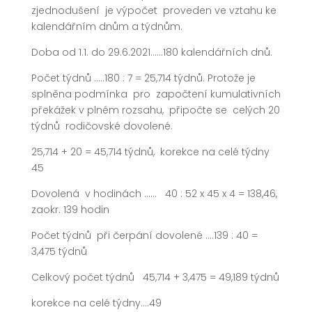
zjednodušení je výpočet proveden ve vztahu ke
kalendářním dnům a týdnům.
Doba od 1.1. do 29.6.2021……180 kalendářních dnů.
Počet týdnů …..180 : 7 = 25,714 týdnů. Protože je
splněna podmínka pro započtení kumulativních
překážek v plném rozsahu, připočte se celých 20
týdnů rodičovské dovolené.
25,714 + 20 = 45,714 týdnů, korekce na celé týdny
45
Dovolená v hodinách …… 40 : 52 x 45 x 4 = 138,46,
zaokr. 139 hodin
Počet týdnů při čerpání dovolené ….139 : 40 =
3,475 týdnů
Celkový počet týdnů 45,714 + 3,475 = 49,189 týdnů
korekce na celé týdny….49