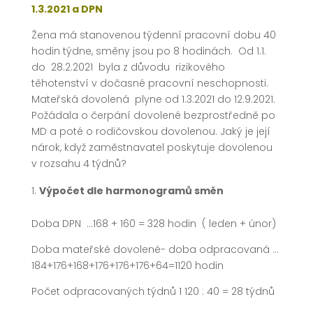
1.3.2021 a DPN
Žena má stanovenou týdenní pracovní dobu 40
hodin týdne, směny jsou po 8 hodinách. Od 1.1.
do 28.2.2021 byla z důvodu rizikového
těhotenství v dočasné pracovní neschopnosti.
Mateřská dovolená plyne od 1.3.2021 do 12.9.2021.
Požádala o čerpání dovolené bezprostředně po
MD a poté o rodičovskou dovolenou. Jaký je její
nárok, když zaměstnavatel poskytuje dovolenou
v rozsahu 4 týdnů?
Výpočet dle harmonogramů směn
Doba DPN …168 + 160 = 328 hodin ( leden + únor)
Doba mateřské dovolené- doba odpracovaná …
184+176+168+176+176+176+64=1120 hodin
Počet odpracovaných týdnů 1 120 : 40 = 28 týdnů