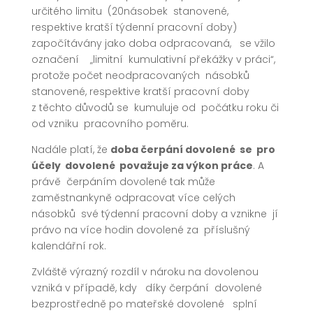
určitého limitu (20násobek stanovené,
respektive kratší týdenní pracovní doby)
započítávány jako doba odpracovaná, se vžilo
označení „limitní kumulativní překážky v práci“,
protože počet neodpracovaných násobků
stanovené, respektive kratší pracovní doby
z těchto důvodů se kumuluje od počátku roku či
od vzniku pracovního poměru.
Nadále platí, že
doba čerpání dovolené se pro
účely dovolené považuje za výkon práce
. A
právě čerpáním dovolené tak může
zaměstnankyně odpracovat více celých
násobků své týdenní pracovní doby a vznikne jí
právo na více hodin dovolené za příslušný
kalendářní rok.
Zvláště výrazný rozdíl v nároku na dovolenou
vzniká v případě, kdy díky čerpání dovolené
bezprostředně po mateřské dovolené splní