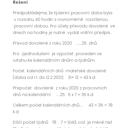
Řešení
Předpokládejme, že týdenní pracovní doba byla
v rozsahu 40 hodin s rovnoměrně rozvrženou
pracovní dobou. Pro účely převodu dovolené ve
dnech na hodiny je nutné vydat vnitřní předpis.
Převod dovolené z roku 2020 ……25 dnů
Pro zjednodušení je výpočet proveden ve
vztahu ke kalendářním dnům a týdnům.
Počet kalendářních dnů mateřské dovolené
(doba od 1.1. do 12.2.2021) 31+ 12 = 43 k.d.
Přepočet dovolené z roku 2020 z pracovních
dnů na kalendářní ….25 : 5 x 7 = 35 k.d.
Celkem počet kalendářních dnů…. 43 + 35 = 78
k.d.
Dílčí počet týdnů 78 : 7 = 11,143, což je méně než