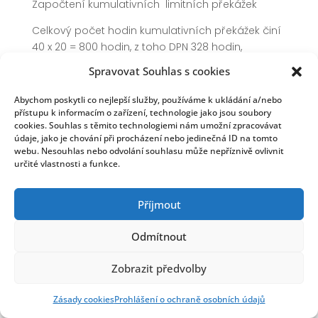
Započtení kumulativních limitních překážek
Celkový počet hodin kumulativních překážek činí
40 x 20 = 800 hodin, z toho DPN 328 hodin,
rodičovská dovolená bude započtena jen
Spravovat Souhlas s cookies
v rozsahu 800 – 328 = 472 hodiny.
Abychom poskytli co nejlepší služby, používáme k ukládání a/nebo
1 120 + 800 = 1 920 hodin
přístupu k informacím o zařízení, technologie jako jsou soubory
cookies. Souhlas s těmito technologiemi nám umožní zpracovávat
1 920 : 40 = 48 týdnů
údaje, jako je chování při procházení nebo jedinečná ID na tomto
webu. Nesouhlas nebo odvolání souhlasu může nepříznivě ovlivnit
Dílčí nárok na dovolenou … 40 : 52 x 4 x 48 =
určité vlastnosti a funkce.
147,692, zaokr. 148 hodin
Čerpání dovolené v týdnech 148 : 40 = 3,7 týdnů
Příjmout
Celkový počet týdnů 48 + 3,7 = 51,7, korekce na
Odmítnout
celé číslo 51
Zobrazit předvolby
Nárok na dovolenou 40 : 52 x 51 x 4 = 156,923 hod. ,
zaokr. 157 hodin.
Zásady cookies
Prohlášení o ochraně osobních údajů
Celý postup bude nutné zopakovat, protože dílčí