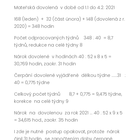
Mateřská dovolená v době od 1.1 do 4.2. 2021
168 (leden) + 32 (část února) + 148 (dovolená z r.
2020) = 348 hodin
Počet odpracovaných týdnů 348 : 40 = 8,7
týdnů, redukce na celé týdny 8
Nárok dovolené v hodinách 40 : 52 x 8 x 5 =
30,769 hodin, zaokr. 31 hodin
Čerpání dovolené vyjádřené délkou týdne ……31 :
40 = 0,775 týdne
Celkový počet týdnů 8,7 + 0,775 = 9,475 týdne,
korekce na celé týdny 9
Nárok na dovolenou za rok 2021 … 40 : 52 x 9 x 5
= 34,615 hod., zaokr. 35 hodin
I zde je nutné postup opakovat, protože nárok
činil 31 hodin, se započtením doby čerpané