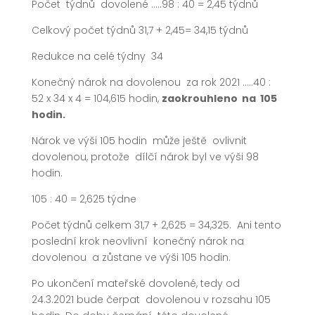
Počet týdnů dovolené …..98 : 40 = 2,45 týdnů
Celkový počet týdnů 31,7 + 2,45= 34,15 týdnů
Redukce na celé týdny 34
Konečný nárok na dovolenou za rok 2021 …..40 :
52 x 34 x 4 = 104,615 hodin,
zaokrouhleno na 105
hodin.
Nárok ve výši 105 hodin může ještě ovlivnit
dovolenou, protože dílčí nárok byl ve výši 98
hodin.
105 : 40 = 2,625 týdne
Počet týdnů celkem 31,7 + 2,625 = 34,325. Ani tento
poslední krok neovlivní konečný nárok na
dovolenou a zůstane ve výši 105 hodin.
Po ukončení mateřské dovolené, tedy od
24.3.2021 bude čerpat dovolenou v rozsahu 105