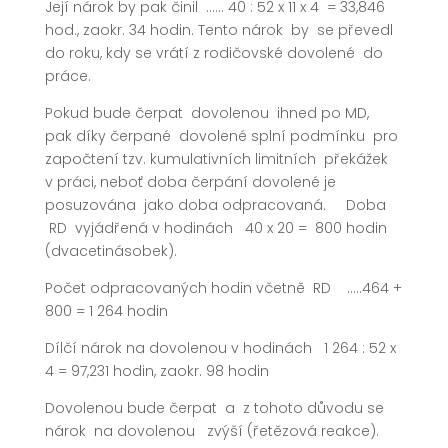
Její nárok by pak činil …… 40 : 52 x 11 x 4 = 33,846
hod., zaokr. 34 hodin. Tento nárok by se převedl
do roku, kdy se vrátí z rodičovské dovolené do
práce.
Pokud bude čerpat dovolenou ihned po MD,
pak díky čerpané dovolené splní podmínku pro
započtení tzv. kumulativních limitních překážek
v práci, neboť doba čerpání dovolené je
posuzována jako doba odpracovaná. Doba
RD vyjádřená v hodinách 40 x 20 = 800 hodin
(dvacetinásobek).
Počet odpracovaných hodin včetně RD …..464 +
800 = 1 264 hodin
Dílčí nárok na dovolenou v hodinách 1 264 : 52 x
4 = 97,231 hodin, zaokr. 98 hodin
Dovolenou bude čerpat a z tohoto důvodu se
nárok na dovolenou zvýší (řetězová reakce).