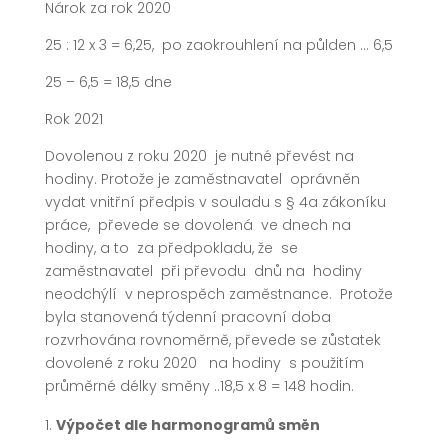
Nárok za rok 2020
25 : 12 x 3 = 6,25, po zaokrouhlení na půlden … 6,5
25 – 6,5 = 18,5 dne
Rok 2021
Dovolenou z roku 2020 je nutné převést na
hodiny. Protože je zaměstnavatel oprávněn
vydat vnitřní předpis v souladu s § 4a zákoníku
práce, převede se dovolená ve dnech na
hodiny, a to za předpokladu, že se
zaměstnavatel při převodu dnů na hodiny
neodchýlí v neprospěch zaměstnance. Protože
byla stanovená týdenní pracovní doba
rozvrhována rovnoměrně, převede se zůstatek
dovolené z roku 2020 na hodiny s použitím
průměrné délky směny ..18,5 x 8 = 148 hodin.
Výpočet dle harmonogramů směn