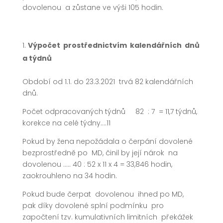
dovolenou a zůstane ve výši 105 hodin.
Výpočet prostřednictvím kalendářních dnů
a týdnů
Období od 1.1. do 23.3.2021 trvá 82 kalendářních
dnů.
Počet odpracovaných týdnů 82 : 7 = 11,7 týdnů,
korekce na celé týdny….11
Pokud by žena nepožádala o čerpání dovolené
bezprostředně po MD, činil by její nárok na
dovolenou ….. 40 : 52 x 11 x 4 = 33,846 hodin,
zaokrouhleno na 34 hodin.
Pokud bude čerpat dovolenou ihned po MD,
pak díky dovolené splní podmínku pro
započtení tzv. kumulativních limitních překážek