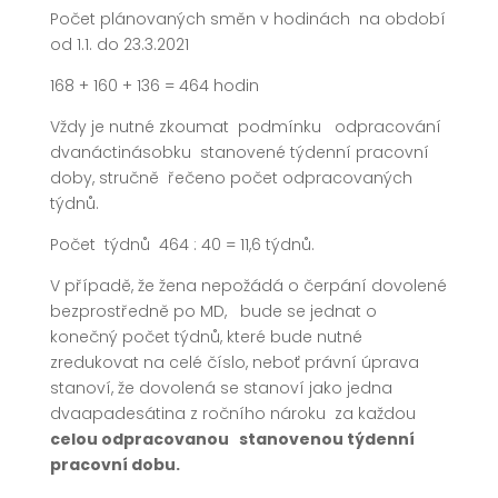
Počet plánovaných směn v hodinách na období
od 1.1. do 23.3.2021
168 + 160 + 136 = 464 hodin
Vždy je nutné zkoumat podmínku odpracování
dvanáctinásobku stanovené týdenní pracovní
doby, stručně řečeno počet odpracovaných
týdnů.
Počet týdnů 464 : 40 = 11,6 týdnů.
V případě, že žena nepožádá o čerpání dovolené
bezprostředně po MD, bude se jednat o
konečný počet týdnů, které bude nutné
zredukovat na celé číslo, neboť právní úprava
stanoví, že dovolená se stanoví jako jedna
dvaapadesátina z ročního nároku za každou
celou odpracovanou stanovenou týdenní
pracovní dobu.