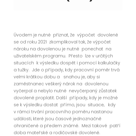
Úvodem je nutné přiznat, že výpočet dovolené
se od roku 2021 zkomplikoval tak, že výpočet
nároku na dovolenou je nutné ponechat na
uživatelském programu. Přesto lze v určitých
situacích k výsledku dospět i pomocí kalkulačky
a tužky. Jde o případy, kdy pracovní poměr trvá
velmi krátkou dobu a snahou je, aby si
zaměstnanec veškerý nárok na dovolenou
vyčerpal a nebylo nutné nevyčerpaný zůstatek
dovolené proplatit. Další případy, kdy je možné
se k výsledku dostat přímo, jsou situace, kdy
v rámci trvání pracovního poměru nastanou
události, které jsou časově jednoznačně
ohraničené a předem známé. Mezi takové patří
doba mateřské a rodičovské dovolené.